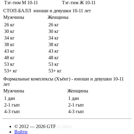
Тэг-тим М 10-11
Тэг-тим Ж 10-11
СТОП-БАЛЛ юноши и девушки 10-11 лет
Мужчины
Женщины
26 кг
26 кг
30 кг
30 кг
34 кг
34 кг
38 кг
38 кг
43 кг
43 кг
48 кг
48 кг
53 кг
53 кг
53+ кг
53+ кг
Формальные комплексы (Хъёнг) - юноши и девушки 10-11
лет
Мужчины
Женщины
1 дан
1 дан
2-1 гып
2-1 гып
4-3 гып
4-3 гып
© 2012 — 2026 GTF
4.1.20458
Войти